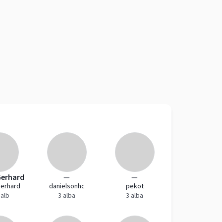
Gerhard
—
—
erhard
danielsonhc
pekot
 alb
3 alba
3 alba