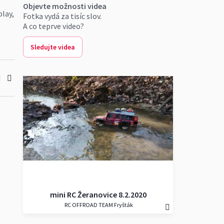
Objevte možnosti videa
play,
Fotka vydá za tisíc slov.
A co teprve video?
adě
Dále
Sledujte videa
mini RC Žeranovice 8.2.2020
RC OFFROAD TEAM Fryšták