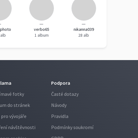
—
—
—
rphoto
verbo65
nikanna039
 alb
1 album
28 alb
klama
Podpora
ímavé fotky
Časté dotazy
um do stránek
Návody
 pro vývojáře
Pravidla
ení návštěvnosti
Podmínky soukromí