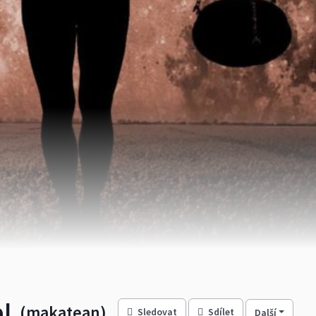
l
(makatean)
Sledovat
Sdílet
Další