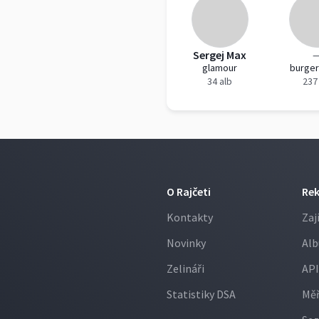
Sergej Max
glamour
burge
34 alb
237
O Rajčeti
Re
Kontakty
Zaj
Novinky
Alb
Zelináři
API
Statistiky DSA
Měř